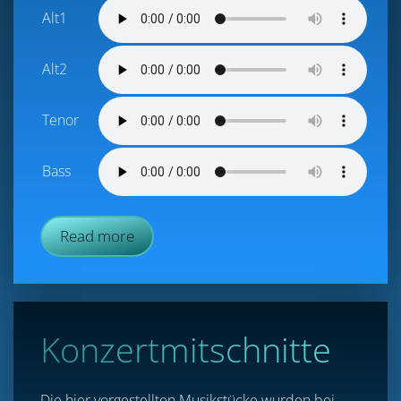
Alt1
Alt2
Tenor
Bass
Read more
Konzertmitschnitte
Die hier vorgestellten Musikstücke wurden bei