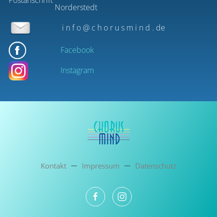
Postanschrift
Norderstedt
i
n
f
o
@
c
h
o
r
u
s
m
i
n
d
.
de
Facebook
Instagram
Kontakt
Impressum
Datenschutz